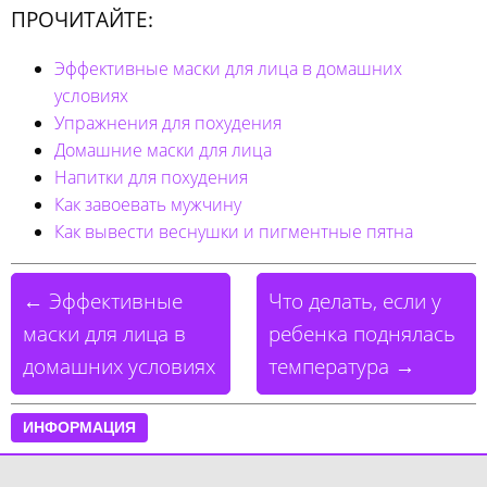
ПРОЧИТАЙТЕ:
Эффективные маски для лица в домашних
условиях
Упражнения для похудения
Домашние маски для лица
Напитки для похудения
Как завоевать мужчину
Как вывести веснушки и пигментные пятна
← Эффективные
Что делать, если у
маски для лица в
ребенка поднялась
домашних условиях
температура →
ИНФОРМАЦИЯ