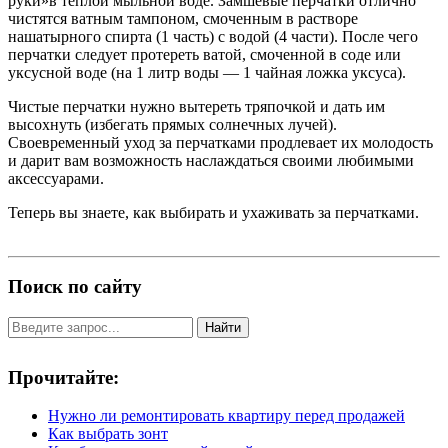
руки»в теплой мыльной воде. Замшевые перчатки отлично
чистятся ватным тампоном, смоченным в растворе
нашатырного спирта (1 часть) с водой (4 части). После чего
перчатки следует протереть ватой, смоченной в соде или
уксусной воде (на 1 литр воды — 1 чайная ложка уксуса).
Чистые перчатки нужно вытереть тряпочкой и дать им
высохнуть (избегать прямых солнечных лучей).
Своевременный уход за перчатками продлевает их молодость
и дарит вам возможность наслаждаться своими любимыми
аксессуарами.
Теперь вы знаете, как выбирать и ухаживать за перчатками.
Поиск по сайту
Найти
Прочитайте:
Нужно ли ремонтировать квартиру перед продажей
Как выбрать зонт