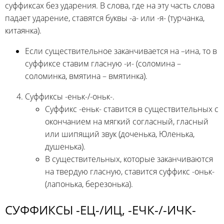
суффиксах без ударения. В слова, где на эту часть слова
падает ударение, ставятся буквы -а- или -я- (турчанка,
китаянка).
Если существительное заканчивается на –ина, то в
суффиксе ставим гласную -и- (соломина –
соломинка, вмятина – вмятинка).
Суффиксы -еньк-/-оньк-.
Суффикс -еньк- ставится в существительных с
окончанием на мягкий согласный, гласный
или шипящий звук (доченька, Юленька,
душенька).
В существительных, которые заканчиваются
на твердую гласную, ставится суффикс -оньк-
(лапонька, березонька).
СУФФИКСЫ -ЕЦ-/ИЦ, -ЕЧК-/-ИЧК-