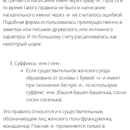
встречается написание имен через букву -и-. Просто в
то время такого правила не было и написание
ласкательного имени через -и- не считалось ошибкой.
Подобная форма использовалась преимущественно в
заметках или письмах дружеского, или интимного
характера. И по большому счету расценивалась, как
некоторый шарм.
Суффиксы -енк-/-инк-.
Если существительное женского рода
образовано от основы с буквой -н- и имеет
при склонении беглую -е-, то используем
суффикс -енк- (башня-башен-башенька, сосна-
сосен-сосенька).
Это правило относится и к существительным,
обозначающим лиц женского пола (француженка,
монашенка). Гласная -е- применяется только в