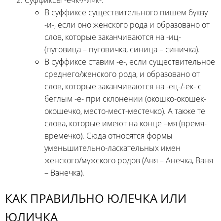
В суффиксе существительного пишем букву
-и-, если оно женского рода и образовано от
слов, которые заканчиваются на -иц-
(пуговица – пуговичка, синица – синичка).
В суффиксе ставим -е-, если существительное
среднего/женского рода, и образовано от
слов, которые заканчиваются на -ец-/-ек- с
беглым -е- при склонении (окошко-окошек-
окошечко, место-мест-местечко). А также те
слова, которые имеют на конце –мя (время-
времечко). Сюда относятся формы
уменьшительно-ласкательных имен
женского/мужского родов (Аня – Анечка, Ваня
– Ванечка).
КАК ПРАВИЛЬНО ЮЛЕЧКА ИЛИ
ЮЛИЧКА