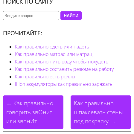
ПОИСК ПО САЙТУ
НАЙТИ
ПРОЧИТАЙТЕ:
Как правильно одеть или надеть
Как правильно матрас или матрац
Как правильно пить воду чтобы похудеть
Как правильно составить резюме на работу
Как правильно есть роллы
li ion аккумуляторы как правильно заряжать
← Как правильно
Как правильно
говорить звОнит
шпаклевать стены
или звонИт
под покраску →