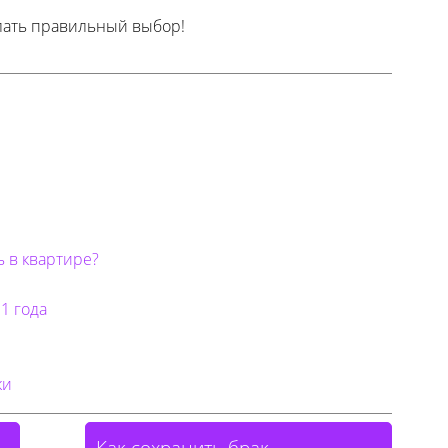
елать правильный выбор!
 в квартире?
1 года
ки
Как сохранить брак →