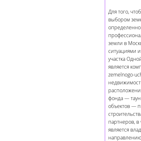
Для того, чт
выбором земе
определенной
профессиона
земли в Моск
ситуациями и
участка Одно
является ком
zemelnogo-uc
недвижимости
расположения
фонда — таун
объектов — п
строительств
партнеров, в
является вла
направлению 