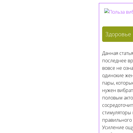
Здоровье
Данная стать
последнее вр
вовсе не озн
одинокие жен
пары, которы
нужен вибрат
половым акто
сосредоточит
стимуляторы 
правильного 
Усиление ощу