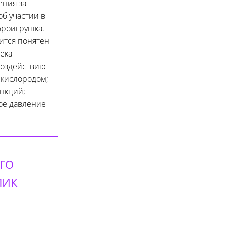
ения за
б участии в
броигрушка.
ится понятен
ека
воздействию
 кислородом;
ункций;
ое давление
ГО
ЛИК