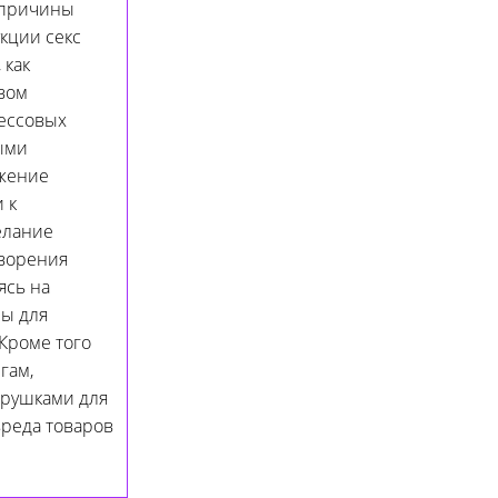
 причины
укции секс
 как
вом
рессовых
ыми
ижение
 к
елание
творения
ясь на
ры для
Кроме того
гам,
грушками для
вреда товаров