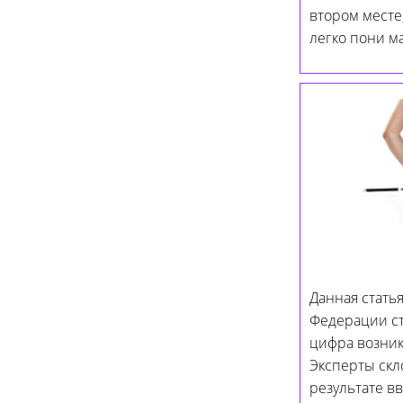
втором месте
легко пони м
Данная стать
Федерации ст
цифра возник
Эксперты скло
результате в