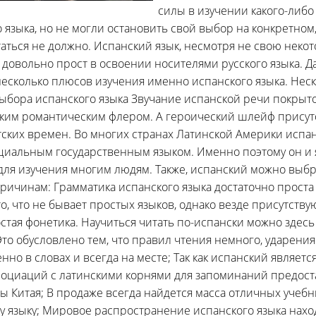
силы в изучении какого-либо
 языка, но не могли остановить свой выбор на конкретном,
аться не должно. Испанский язык, несмотря не свою неко
, довольно прост в освоении носителями русского языка. 
есколько плюсов изучения именно испанского языка. Нес
ыбора испанского языка Звучание испанской речи покрыт
ким романтическим флером. А героический шлейф присутс
тских времен. Во многих странах Латинской Америки испа
циальным государственным языком. Именно поэтому он и 
ля изучения многим людям. Также, испанский можно выбр
ичинам: Грамматика испанского языка достаточно проста 
о, что не бывает простых языков, однако везде присутству
остая фонетика. Научиться читать по-испански можно здесь
Это обусловлено тем, что правил чтения немного, ударения
нно в словах и всегда на месте; Так как испанский являет
ссоциаций с латинскими корнями для запоминаний предост
ы Китая; В продаже всегда найдется масса отличных учеб
у языку; Мировое распространение испанского языка нахо