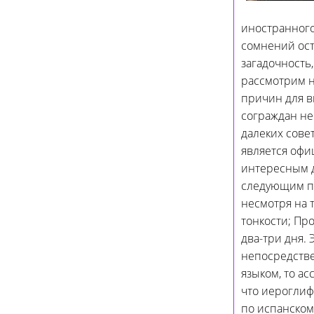
иностранного
сомнений ост
загадочность
рассмотрим н
причин для в
сограждан не
далеких сове
является офи
интересным д
следующим пр
несмотря на т
тонкости; Пр
два-три дня. 
непосредстве
языком, то а
что иероглиф
по испанском