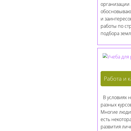
организации 
обосновывающ
и заинтересо
работы по ст
подбора земл
Работа и 
В условиях н
разных курсо
Многие люди в
есть некотор
развития лич