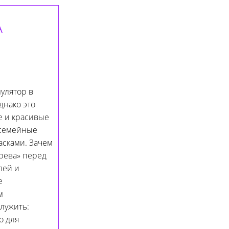
А
улятор в
днако это
е и красивые
 семейные
асками. Зачем
рева» перед
лей и
е
м
служить:
о для