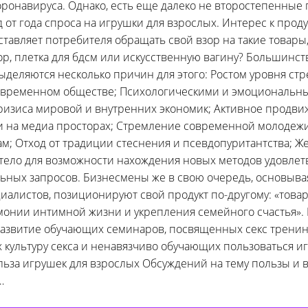
ронавируса. Однако, есть еще далеко не второстепенные
д от года спроса на игрушки для взрослых. Интерес к прод
ставляет потребителя обращать свой взор на такие товары,
р, плетка для бдсм или искусственную вагину? Большинст
ыделяются несколько причин для этого: Ростом уровня ст
современном обществе; Психологическими и эмоциональн
изиса мировой и внутренних экономик; Активное продв
и на медиа просторах; Стремление современной молодежи
м; Отход от традиции стеснения и псевдопуритантства; Ж
 тело для возможности нахождения новых методов удовле
льных запросов. Бизнесмены же в свою очередь, основыва
иалистов, позиционируют свой продукт по-другому: «това
монии интимной жизни и укрепления семейного счастья». 
азвитие обучающих семинаров, посвященных секс тренин
ультуру секса и ненавязчиво обучающих пользоваться и
льза игрушек для взрослых Обсуждений на тему пользы и 
…