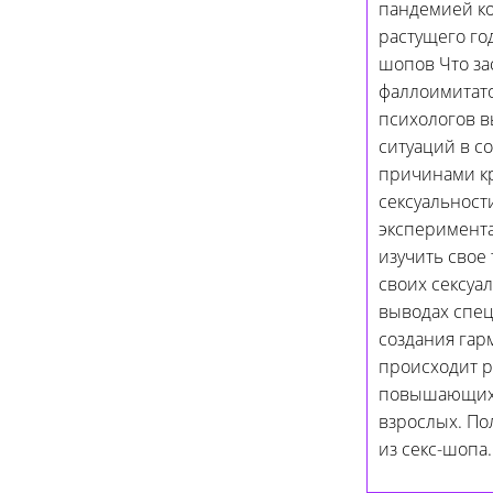
пандемией ко
растущего го
шопов Что за
фаллоимитато
психологов в
ситуаций в 
причинами кр
сексуальност
эксперимента
изучить свое
своих сексуа
выводах спец
создания гар
происходит р
повышающих к
взрослых. По
из секс-шопа