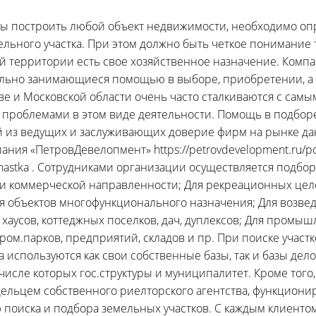
обы построить любой объект недвижимости, необходимо оп
льного участка. При этом должно быть четкое понимание то
 территории есть свое хозяйственное назначение. Компа
льно занимающиеся помощью в выборе, приобретении, а 
ве и Московской области очень часто сталкиваются с сам
 проблемами в этом виде деятельности. Помощь в подбор
й из ведущих и заслуживающих доверие фирм на рынке да
пания «ПетровДевелопмент» https://petrovdevelopment.ru/p
hastka . Сотрудниками организации осуществляется подбор 
 коммерческой направленности; Для рекреационных цел
 объектов многофункционального назначения; Для возве
 хаусов, коттеджных поселков, дач, дуплексов; Для промы
ром.парков, предприятий, складов и пр. При поиске участк
а используются как свои собственные базы, так и базы дел
 числе которых гос.структуры и муниципалитет. Кроме того
дельцем собственного риелторского агентства, функцион
поиска и подбора земельных участков. С каждым клиенто