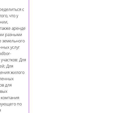
ределиться с
го, что у
нии,
также аренде
ыми разными
е земельного
нных услуг
odbor-
участков: Для
ей; Для
дения жилого
шленных
ов для
овых
, компания
ирующего по
м