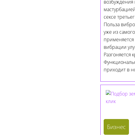
возбуждения к
мастурбацией
сексе третье
Польза вибро
уже из самог
применяется 
вибрации улу
Разгоняется 
Функциональн
приходит в н
Бизнес