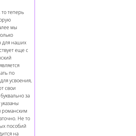
 то теперь
торую
Далее мы
колько
о для наших
твует еще с
нский
является
ать по
для усвоения,
ют свои
 буквально за
 указаны
ся романским
аточно. Не то
ных пособий
дится на