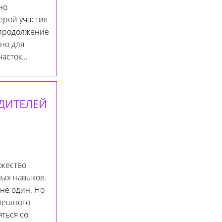
но
ерой участия
 продолжение
жно для
часток…
ДИТЕЛЕЙ
ожество
ных навыков.
 не один. Но
спешного
яться со