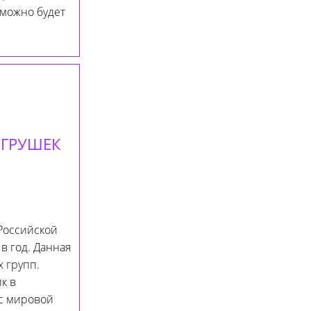
 можно будет
ИГРУШЕК
Российской
в год. Данная
 групп.
к в
 с мировой