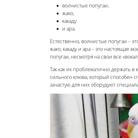
волнистые попугаи,
жако,
какаду
и ара.
Естественно, волнистые попугаи – э
жако, какаду и ара – это настоящая эк
попугаи, несмотря на свои все «вок
Так как их проблематично держать в 
сильного клюва, который способен сп
зачастую для них оборудуют специал